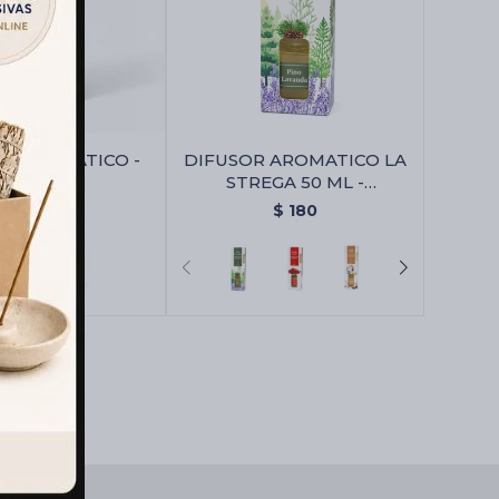
I AROMATICO -
DIFUSOR AROMATICO LA
Sándalo
STREGA 50 ML -
Pino/lavanda
$
100
$
180