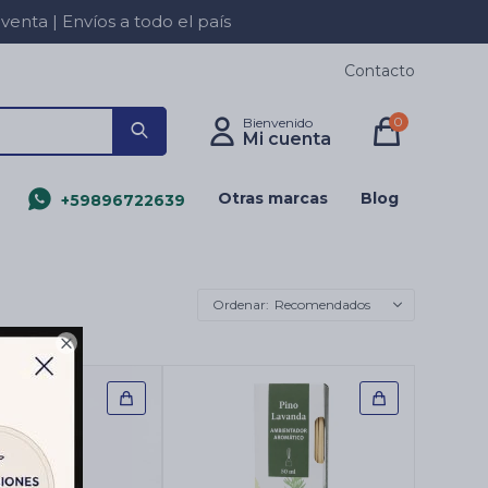
a | Envíos a todo el país
Contacto
0
Otras marcas
Blog
+59896722639
Recomendados
