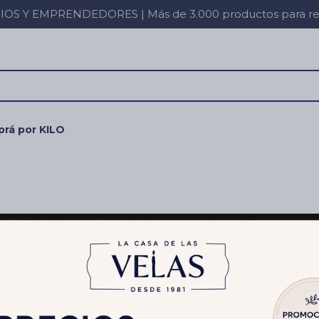
 Y EMPRENDEDORES | Más de 3.000 productos para revent
rá por KILO