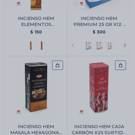
INCIENSO HEM
INCIENSO HEM
Cartas de Tarot
ELEMENTOS
PREMIUM 25 GR X12 -
SAGRADOS JUMBO -
Agua Fresca
$
150
$
300
Citronella
Artículos Religiosos
Kits
Aromatizantes de ambientes
Artículos Esotéricos
INCIENSO HEM
INCIENSO HEM CAJA
MASALA HEXAGONAL
CARBÓN X25 SURTIDA