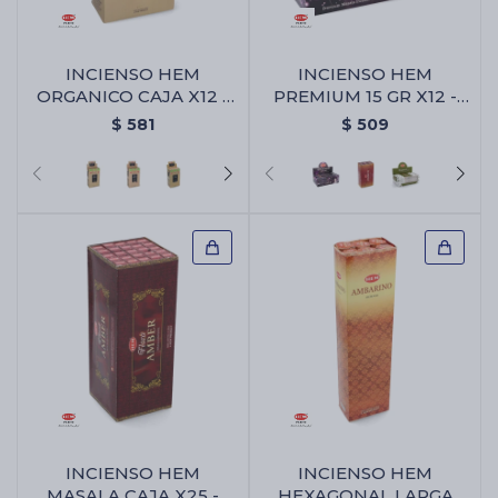
INCIENSO HEM
INCIENSO HEM
ORGANICO CAJA X12 -
PREMIUM 15 GR X12 -
Palo Santo/aura
Angel Místico
$
581
$
509
INCIENSO HEM
INCIENSO HEM
MASALA CAJA X25 -
HEXAGONAL LARGA