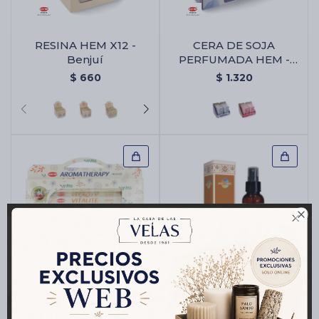
RESINA HEM X12 -
CERA DE SOJA
Benjuí
PERFUMADA HEM -
Vainilla
$
660
$
1.320

PACK DE REGALO HEM
SPRAY DE HABITACION
- Aromaterapia Hexa
HEM - Aura Espiritual