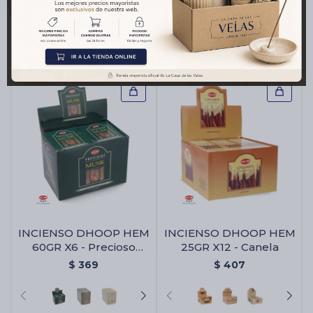
$
176
$
206
INCIENSO DHOOP HEM
INCIENSO DHOOP HEM
60GR X6 - Precioso
25GR X12 - Canela
Musk
$
369
$
407