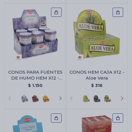
CONOS PARA FUENTES
CONOS HEM CAJA X12 -
DE HUMO HEM X12 -
Aloe Vera
Lavanda
$
1.150
$
316