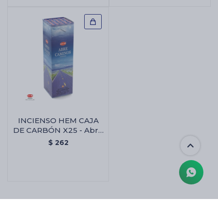
INCIENSO HEM CAJA
DE CARBÓN X25 - Abre
Camino
$
262
MOSTRANDO
27
DE
27