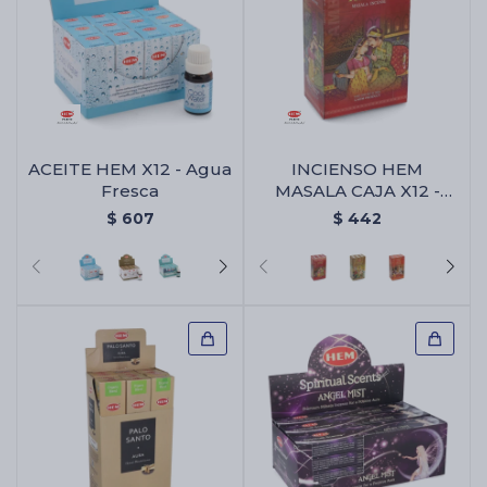
ACEITE HEM X12 - Agua
INCIENSO HEM
Fresca
MASALA CAJA X12 -
Ambar
$
607
$
442