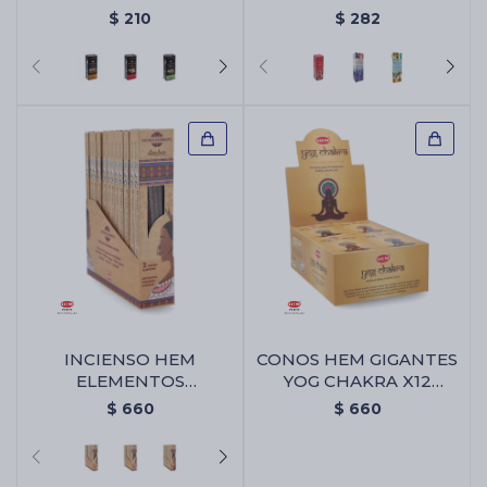
X6 - Surtido
- Amor Y Atracción
$
210
$
282
INCIENSO HEM
CONOS HEM GIGANTES
ELEMENTOS
YOG CHAKRA X12
SAGRADOS CAJA X12 -
UNIDADES - Conos
$
660
$
660
Ambar
Hem Gigantes Yog
Chakra X12 Unidades