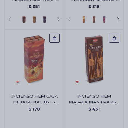
Ambar
CAJA X6 - Ambar
$
381
$
316
INCIENSO HEM CAJA
INCIENSO HEM
HEXAGONAL X6 -
MASALA MANTRA 250
Aromaterapia Relax
GR - Incienso Hem
$
167
$
451
Masala Mantra 250 Gr