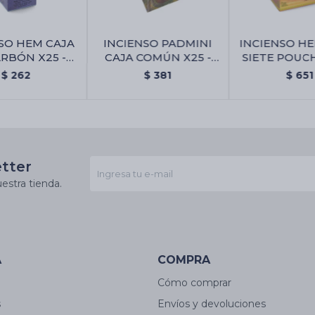
SO HEM CAJA
INCIENSO PADMINI
INCIENSO HE
RBÓN X25 -
CAJA COMÚN X25 -
SIETE POUCH 
e Camino
Brindavan
Arcange
$
262
$
381
$
651
etter
estra tienda.
A
COMPRA
Cómo comprar
s
Envíos y devoluciones