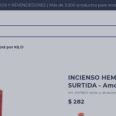
 Y REVENDEDORES | Más de 3.000 productos para revent
rá por KILO
INCIENSO HEM
SURTIDA - Amo
0107890-amor-y-atraccio
$
282