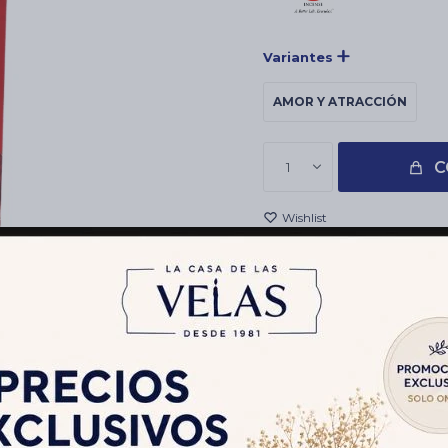
Variantes
AMOR Y ATRACCIÓN
C
1
INCIENSO HEM CAJA CARBÓ
COMERCIOS ESOTERICOS Y 
Envíos
Cambios y Devolucion