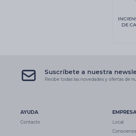
INCIEN
DE CA
Abr
Suscríbete a nuestra newsl
Recibe todas las novedades y ofertas de nu
AYUDA
EMPRES
Contacto
Local
Conoceno