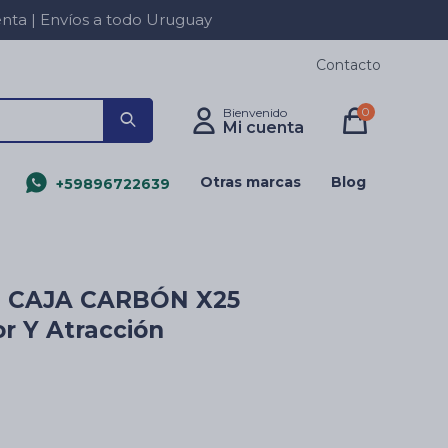
a | Envíos a todo Uruguay
Contacto
0
Otras marcas
Blog
+59896722639
 CAJA CARBÓN X25
r Y Atracción
n