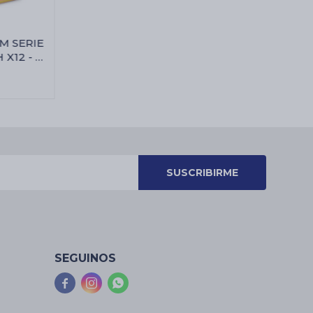
M SERIE
X12 - 7
les
SUSCRIBIRME
SEGUINOS


