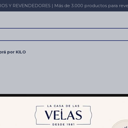
 Y REVENDEDORES | Más de 3.000 productos para revent
rá por KILO