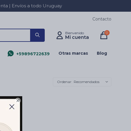
a | Envíos a todo Uruguay
Contacto
0
Otras marcas
Blog
+59896722639
Recomendados
