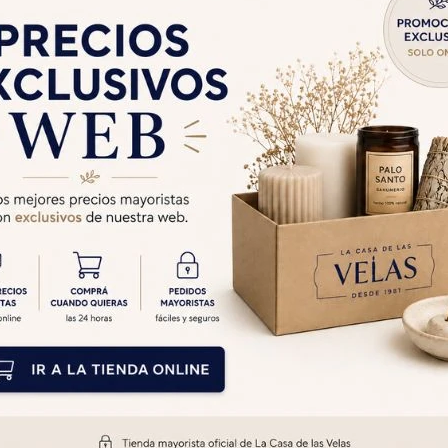
- Benjui X Kg
$
720