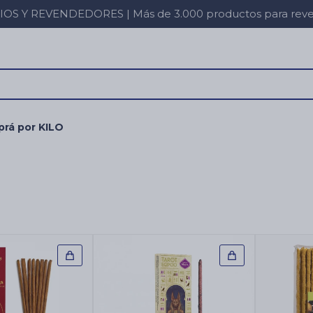
 Y REVENDEDORES | Más de 3.000 productos para revent
rá por KILO