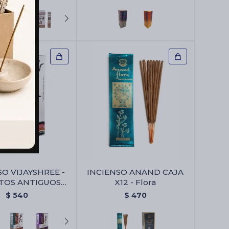
SO VIJAYSHREE -
INCIENSO ANAND CAJA
TOS ANTIGUOS
X12 - Flora
2 - Arruda/copal
$
540
$
470