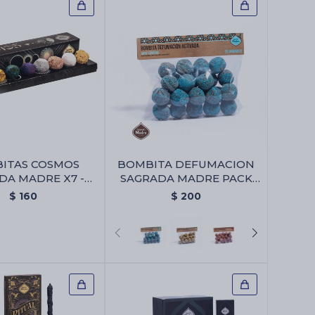
ITAS COSMOS
BOMBITA DEFUMACION
DA MADRE X7 -
SAGRADA MADRE PACK
s Cosmos Sagrada
X25 - Abre Camino
$
160
$
200
Madre X7