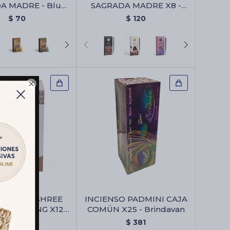
A MADRE - Blue
SAGRADA MADRE X8 -
Dream
Animales Sagrados
$
70
$
120

SO VIJAYSHREE
INCIENSO PADMINI CAJA
SMUDGING X12 -
COMÚN X25 - Brindavan
aja Surtida
$
594
$
381