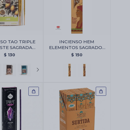
NSO TAO TRIPLE
INCIENSO HEM
STE SAGRADA
ELEMENTOS SAGRADOS
X30 - PACK X2 -
JUMBO - Citronella
$
130
$
150
Limón