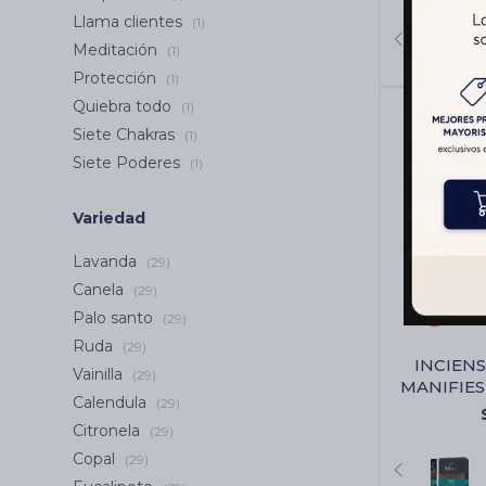
Llama clientes
(1)
Meditación
(1)
Protección
(1)
Quiebra todo
(1)
Siete Chakras
(1)
Siete Poderes
(1)
Variedad
Lavanda
(29)
Canela
(29)
Palo santo
(29)
Ruda
(29)
INCIENS
Vainilla
(29)
MANIFIEST
Calendula
(29)
Al
Citronela
(29)
Copal
(29)