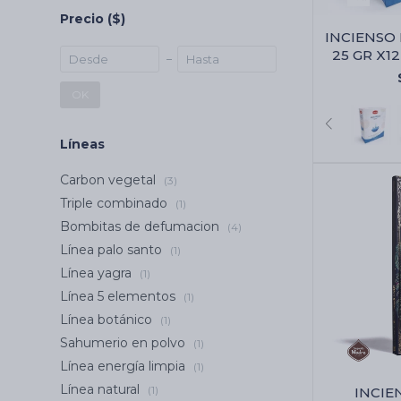
Precio
($)
INCIENSO
25 GR X12
OK
Líneas
Carbon vegetal
(3)
Triple combinado
(1)
Bombitas de defumacion
(4)
Línea palo santo
(1)
Línea yagra
(1)
Línea 5 elementos
(1)
Línea botánico
(1)
Sahumerio en polvo
(1)
Línea energía limpia
(1)
Línea natural
(1)
INCIE