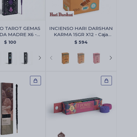
SO TAROT GEMAS
INCIENSO HARI DARSHAN
DA MADRE X6 -
KARMA 15GR X12 - Caja
 - Violeta/lavanda
Surtida
$
100
$
594