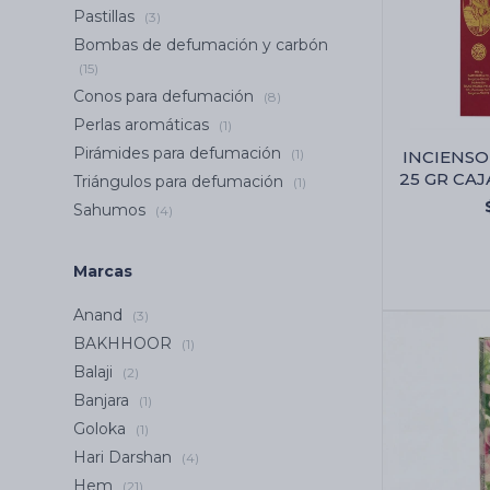
Pastillas
(3)
Bombas de defumación y carbón
(15)
Conos para defumación
(8)
Perlas aromáticas
(1)
Pirámides para defumación
(1)
INCIENSO 
25 GR CAJA
Triángulos para defumación
(1)
Sri Sai Flo
Sahumos
(4)
Marcas
Anand
(3)
BAKHHOOR
(1)
Balaji
(2)
Banjara
(1)
Goloka
(1)
Hari Darshan
(4)
Hem
(21)