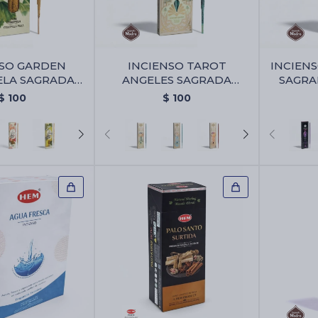
NSO GARDEN
INCIENSO TAROT
INCIEN
ELA SAGRADA
ANGELES SAGRADA
SAGRA
E - Pura
MADRE - Bayas De Geranio
Amatista
$
100
$
100