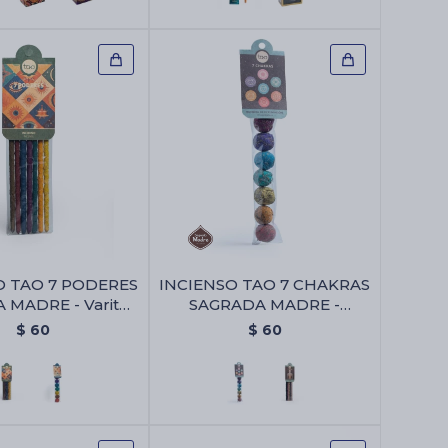
O TAO 7 PODERES
INCIENSO TAO 7 CHAKRAS
 MADRE - Varitas
SAGRADA MADRE -
7 Poderes
Bombita 7 Chakras
$
60
$
60