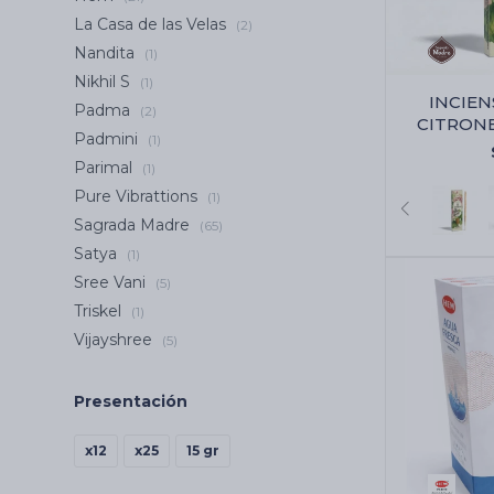
La Casa de las Velas
(2)
Nandita
(1)
Nikhil S
(1)
INCIE
Padma
(2)
CITRON
Padmini
(1)
MADR
Parimal
(1)
Pure Vibrattions
(1)
Sagrada Madre
(65)
Satya
(1)
Sree Vani
(5)
Triskel
(1)
Vijayshree
(5)
Presentación
x12
x25
15 gr