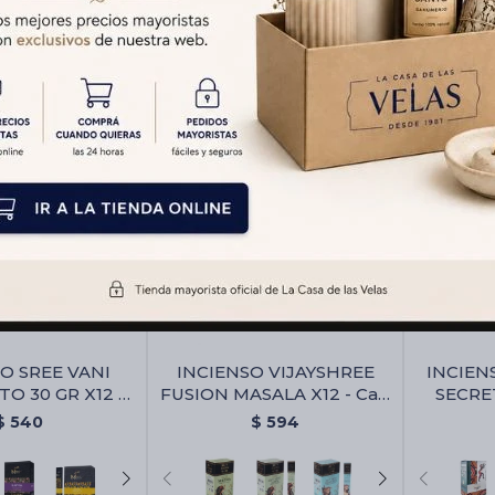
O SREE VANI
INCIENSO VIJAYSHREE
INCIEN
O 30 GR X12 -
FUSION MASALA X12 - Caja
SECRE
bahaca
Surtida
CAJA X1
$
540
$
594