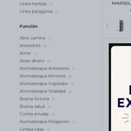
MARSEL
Línea hierbas
(1)
MAD
Línea patagonia
(1)
Almiz
Función
Abre camino
(1)
Antiestrés
(1)
Amor
(1)
Atrae dinero
(1)
Aromaterapia Antiestrés
(1)
Aromaterapia Armonía
(1)
Aromaterapia Inspirador
(1)
Aromaterapia Vitalidad
(1)
Buena fortuna
(1)
Buena salud
(1)
INCIE
Contra envidia
(1)
SAGRADA
Aromaterapia Relajación
(1)
Limpia casa
(1)