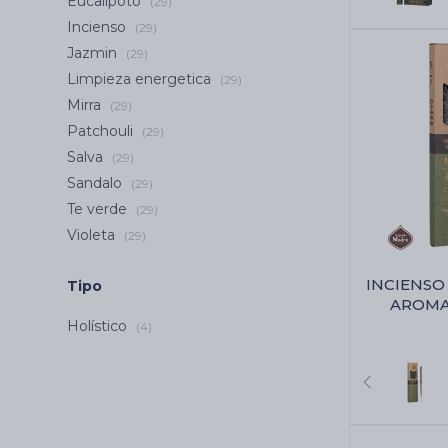
Eucalipoto
(29)
Incienso
(29)
Jazmin
(29)
Limpieza energetica
(29)
Mirra
(29)
Patchouli
(29)
Salva
(29)
Sandalo
(29)
Te verde
(29)
Violeta
(29)
INCIENSO
Tipo
AROMA
MADRE X8 
Holístico
(4)