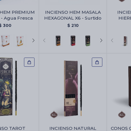
 HEM PREMIUM
INCIENSO HEM MASALA
INCI
 - Agua Fresca
HEXAGONAL X6 - Surtido
HIER
MADRE
$
300
$
210
NSO TAROT
INCIENSO NATURAL
CONOS 