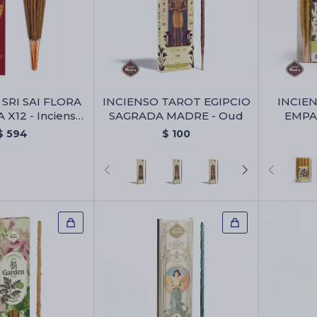
SRI SAI FLORA
INCIENSO TAROT EGIPCIO
INCIE
 X12 - Incienso
SAGRADA MADRE - Oud
EMPA
ra 25 Gr Caja X12
MADRE 
$
594
$
100