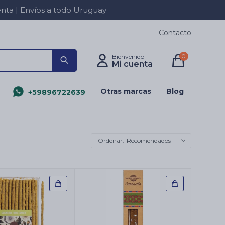
a | Envíos a todo Uruguay
Contacto
0
Otras marcas
Blog
+59896722639
Recomendados