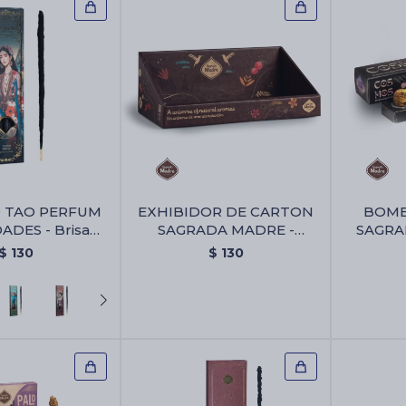
O TAO PERFUM
EXHIBIDOR DE CARTON
BOMB
ADES - Brisa
SAGRADA MADRE -
SAGRA
Floral
Exhibidor De Carton
Bombita
$
130
$
130
Sagrada Madre