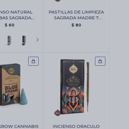
ENSO NATURAL
PASTILLAS DE LIMPIEZA
BAS SAGRADA
SAGRADA MADRE 7
 X6 - Olibano
PODERES - Pastillas De
$
60
$
80
Limpieza Sagrada Madre 7
Poderes
GROW CANNABIS
INCIENSO ORACULO