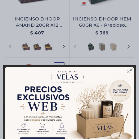
INCIENSO DHOOP
INCIENSO DHOOP HEM
Cartas de Tarot
ANAND 20GR X12
60GR X6 - Precioso
UNIDADES - Sándalo
Musk
$
407
$
369
Artículos Religiosos
Kits

Aromatizantes de ambientes
Artículos Esotéricos
INCIENSO DHOOP HEM
25GR X12 - Canela