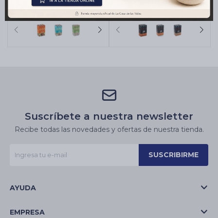
INDIA CAJA X12 - Caja
SOUL CAJA X12 - Caja
$
594
$
594
Surtida
Surtida
Suscríbete a nuestra newsletter
Recibe todas las novedades y ofertas de nuestra tienda.
SUSCRIBIRME
AYUDA
EMPRESA