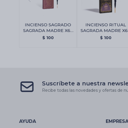
INCIENSO SAGRADO
INCIENSO RITUAL
SAGRADA MADRE X6 -
SAGRADA MADRE X6 
Amor Eterno
Abundancia
$
100
$
100
Suscríbete a nuestra newsl
Recibe todas las novedades y ofertas de nu
AYUDA
EMPRES