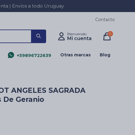
a | Envíos a todo Uruguay
Contacto
0
Otras marcas
Blog
+59896722639
ROT ANGELES SAGRADA
 De Geranio