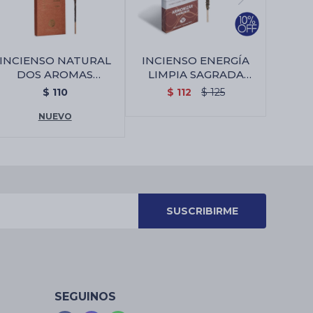
INCIENSO NATURAL
INCIENSO ENERGÍA
DOS AROMAS
LIMPIA SAGRADA
SAGRADA MADRE X8 -
MADRE X4 - Armonizar
$
110
$
112
$
125
Copal/palo Santo
NUEVO
SUSCRIBIRME
SEGUINOS