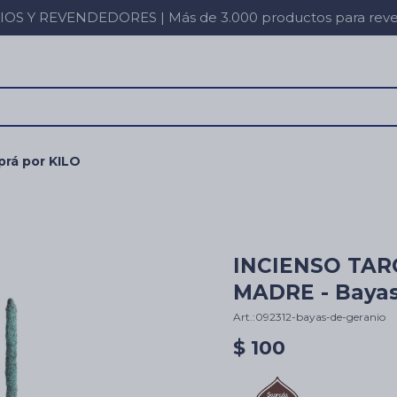
 Y REVENDEDORES | Más de 3.000 productos para revent
rá por KILO
INCIENSO TA
MADRE - Bayas
092312-bayas-de-geranio
$
100