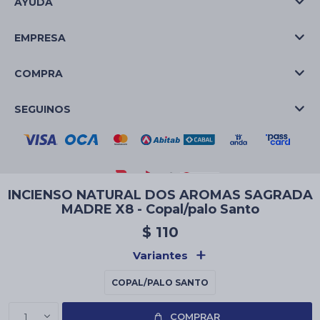
AYUDA
EMPRESA
COMPRA
SEGUINOS
INCIENSO NATURAL DOS AROMAS SAGRADA
MADRE X8 - Copal/palo Santo
© Copyright 2026 / La Casa de las Velas
$
110
Variantes
COPAL/PALO SANTO
Fenicio
1
COMPRAR