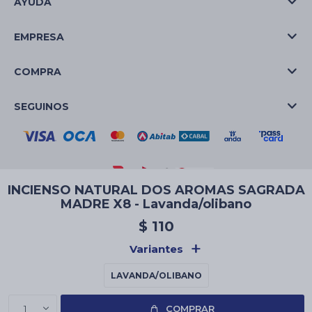
AYUDA
EMPRESA
COMPRA
SEGUINOS
INCIENSO NATURAL DOS AROMAS SAGRADA
MADRE X8 - Lavanda/olibano
© Copyright 2026 / La Casa de las Velas
$
110
Variantes
LAVANDA/OLIBANO
Fenicio
1
COMPRAR