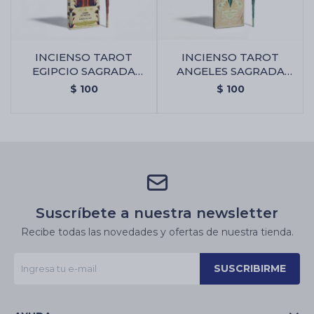
INCIENSO TAROT
INCIENSO TAROT
EGIPCIO SAGRADA
ANGELES SAGRADA
MADRE - Ambar De
MADRE - Bayas De
$
100
$
100
Nilo
Geranio
Suscríbete a nuestra newsletter
Recibe todas las novedades y ofertas de nuestra tienda.
SUSCRIBIRME