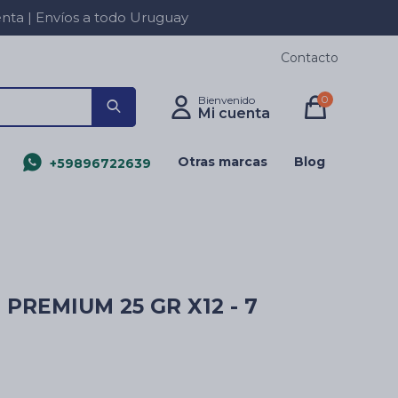
a | Envíos a todo Uruguay
Contacto
0
Otras marcas
Blog
+59896722639
PREMIUM 25 GR X12 - 7