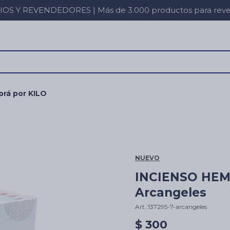
 Y REVENDEDORES | Más de 3.000 productos para revent
rá por KILO
NUEVO
INCIENSO HEM 
Arcangeles
137295-7-arcangeles
$
300