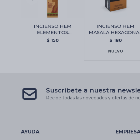
INCIENSO HEM
INCIENSO HEM
ELEMENTOS
MASALA HEXAGONA
SAGRADOS JUMBO -
X6 - Palo Santo/cane
$
150
$
180
Citronella
NUEVO
Suscríbete a nuestra newsl
Recibe todas las novedades y ofertas de nu
AYUDA
EMPRES