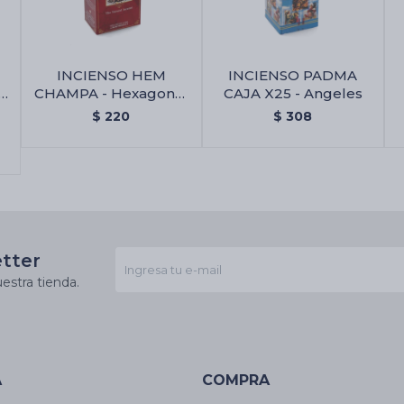
INCIENSO HEM
INCIENSO PADMA
L
CHAMPA - Hexagonal
CAJA X25 - Angeles
la
X6
$
220
$
308
etter
estra tienda.
A
COMPRA