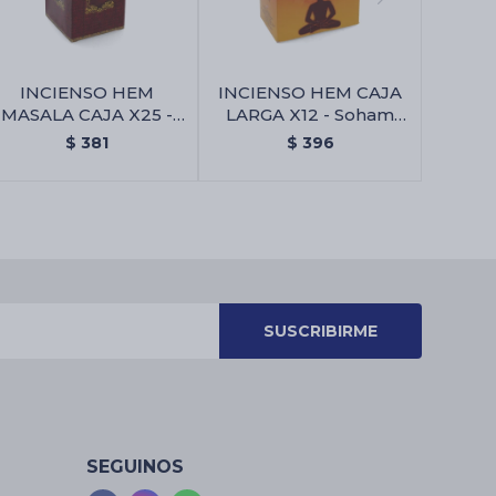
INCIENSO HEM
INCIENSO HEM CAJA
MASALA CAJA X25 -
LARGA X12 - Soham
Ambar
Dhoop Batti
$
381
$
396
SUSCRIBIRME
SEGUINOS