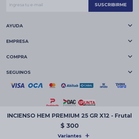
SUSCRIBIRME
AYUDA
EMPRESA
COMPRA
SEGUINOS
INCIENSO HEM PREMIUM 25 GR X12 - Frutal
© Copyright 2026 / La Casa de las Velas
$
300
Variantes