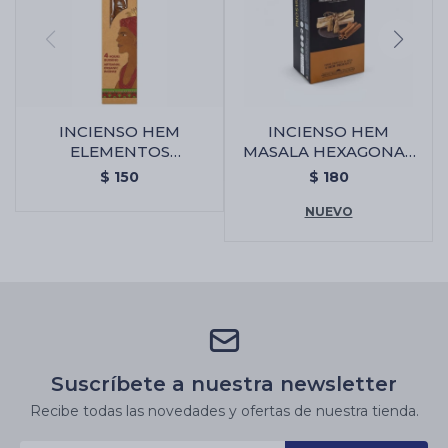
INCIENSO HEM
INCIENSO HEM
ELEMENTOS
MASALA HEXAGONAL
SAGRADOS JUMBO -
X6 - Palo Santo/canela
$
150
$
180
Citronella
NUEVO
Suscríbete a nuestra newsletter
Recibe todas las novedades y ofertas de nuestra tienda.