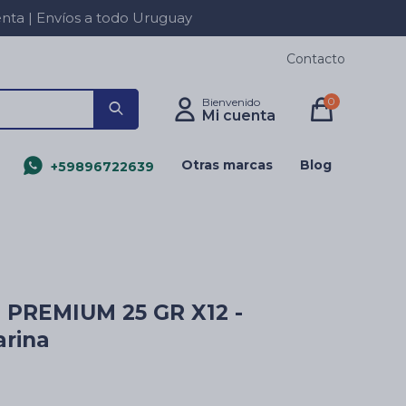
a | Envíos a todo Uruguay
Contacto
0
Otras marcas
Blog
+59896722639
PREMIUM 25 GR X12 -
rina