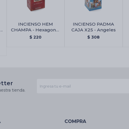
INCIENSO HEM
INCIENSO PADMA
L
CHAMPA - Hexagonal
CAJA X25 - Angeles
la
X6
$
220
$
308
etter
estra tienda.
A
COMPRA