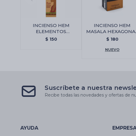
INCIENSO HEM
INCIENSO HEM
ELEMENTOS
MASALA HEXAGONA
SAGRADOS JUMBO -
X6 - Palo Santo/cane
$
150
$
180
Citronella
NUEVO
Suscríbete a nuestra newsl
Recibe todas las novedades y ofertas de nu
AYUDA
EMPRES