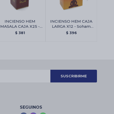
INCIENSO HEM
INCIENSO HEM CAJA
MASALA CAJA X25 -
LARGA X12 - Soham
Ambar
Dhoop Batti
$
381
$
396
SUSCRIBIRME
SEGUINOS