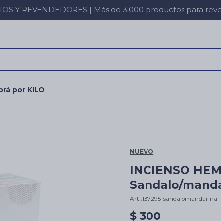
 Y REVENDEDORES | Más de 3.000 productos para revent
rá por KILO
NUEVO
INCIENSO HEM 
Sandalo/manda
137295-sandalomandarina
$
300