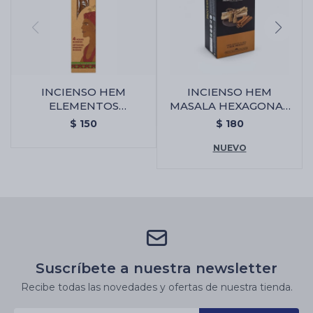
INCIENSO HEM
INCIENSO HEM
ELEMENTOS
MASALA HEXAGONAL
SAGRADOS JUMBO -
X6 - Palo Santo/canela
$
150
$
180
Citronella
NUEVO
Suscríbete a nuestra newsletter
Recibe todas las novedades y ofertas de nuestra tienda.