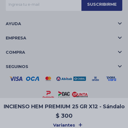
SUSCRIBIRME
AYUDA
EMPRESA
COMPRA
SEGUINOS
INCIENSO HEM PREMIUM 25 GR X12 - Sándalo
© Copyright 2026 / La Casa de las Velas
$
300
Variantes