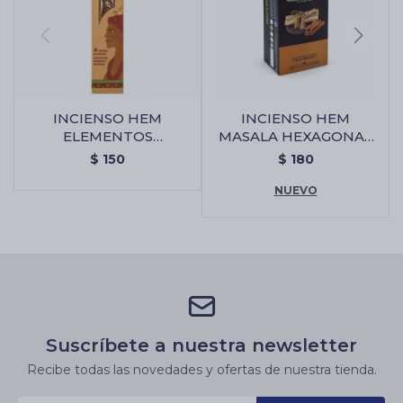
INCIENSO HEM
INCIENSO HEM
ELEMENTOS
MASALA HEXAGONAL
SAGRADOS JUMBO -
X6 - Palo Santo/canela
$
150
$
180
Citronella
NUEVO
Suscríbete a nuestra newsletter
Recibe todas las novedades y ofertas de nuestra tienda.