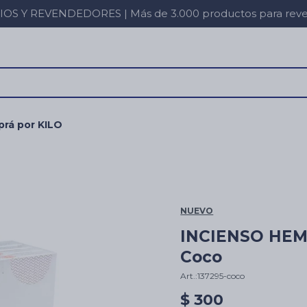
 Y REVENDEDORES | Más de 3.000 productos para revent
rá por KILO
NUEVO
INCIENSO HEM 
Coco
137295-coco
$
300