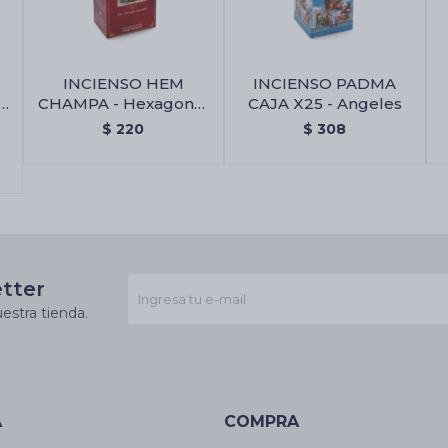
INCIENSO HEM
INCIENSO PADMA
L
CHAMPA - Hexagonal
CAJA X25 - Angeles
la
X6
$
220
$
308
etter
estra tienda.
A
COMPRA