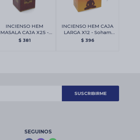
INCIENSO HEM
INCIENSO HEM CAJA
MASALA CAJA X25 -
LARGA X12 - Soham
Ambar
Dhoop Batti
$
381
$
396
SUSCRIBIRME
SEGUINOS