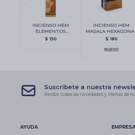
INCIENSO HEM
INCIENSO HEM
ELEMENTOS
MASALA HEXAGONA
SAGRADOS JUMBO -
X6 - Palo Santo/cane
$
150
$
180
Citronella
NUEVO
Suscríbete a nuestra newsl
Recibe todas las novedades y ofertas de nu
AYUDA
EMPRES