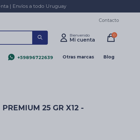
a | Envíos a todo Uruguay
Contacto
0
Otras marcas
Blog
+59896722639
PREMIUM 25 GR X12 -