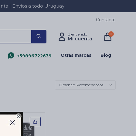
a | Envíos a todo Uruguay
Contacto
0
Otras marcas
Blog
+59896722639
Recomendados
