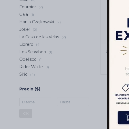
Fournier
(2)
Gaia
(1)
Hania Czajkowski
(2)
Joker
(2)
La Casa de las Velas
(2)
Librero
(4)
LA BOLA D
Los Scarabeo
(1)
Bola 
Obelisco
(1)
Rider Waite
(1)
Sirio
(4)
Precio
($)
OK