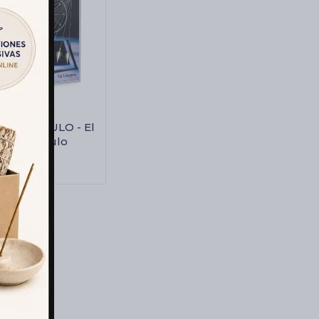
DEL PENDULO - El
 Del Pendulo
$
1.341