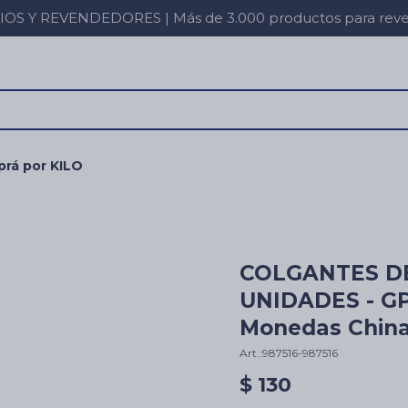
 Y REVENDEDORES | Más de 3.000 productos para revent
rá por KILO
COLGANTES D
UNIDADES - GP
Monedas China
987516-987516
$
130