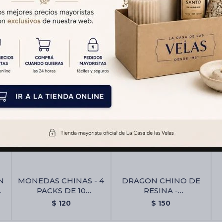
Productos que te pueden interesar
N
MONEDAS CHINAS - 4
DRAGON CHINO DE
 -
PACKS DE 10
RESINA -
3
MONEDAS - GP023 -
Gp163/6x12cm
$
120
$
150
Monedas Chinas - 4
Packs De 10 Monedas -