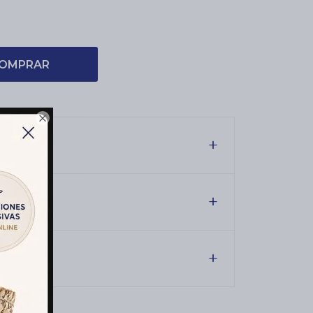
OMPRAR

es