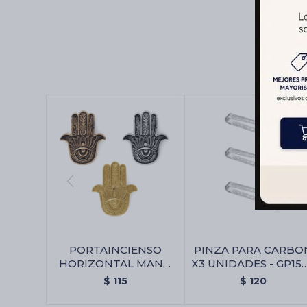
PORTAINCIENSO
PINZA PARA CARBO
HORIZONTAL MANO
X3 UNIDADES - GP152
DE FATIMA - GP075 -
Pinza Para Carbon X
$
115
$
120
Portaincienso
Unidades - Gp152
Horizontal Mano De