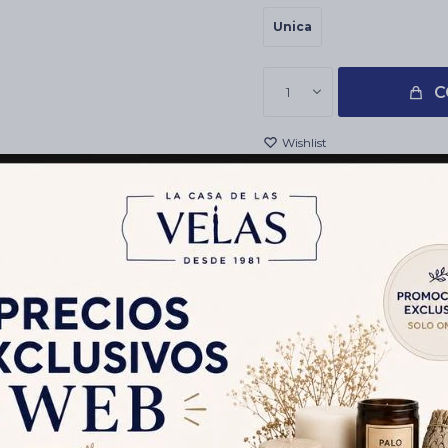
Unica
C
1
Envíos
Cambios y Devolucion
Medios de pago