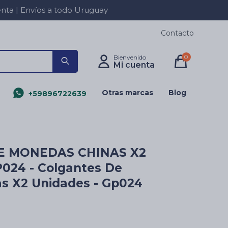
a | Envíos a todo Uruguay
Contacto
0
Otras marcas
Blog
+59896722639
E MONEDAS CHINAS X2
024 - Colgantes De
s X2 Unidades - Gp024