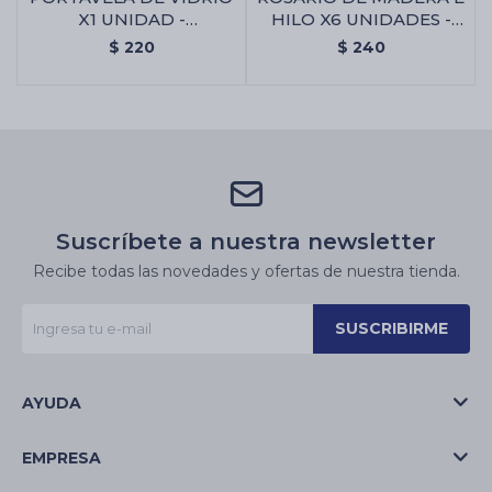
X1 UNIDAD -
HILO X6 UNIDADES -
Gp126/20x15cm
GP142 - Rosario De
$
220
$
240
Madera E Hilo X6
Unidades - Gp142
Suscríbete a nuestra newsletter
Recibe todas las novedades y ofertas de nuestra tienda.
SUSCRIBIRME
AYUDA
EMPRESA