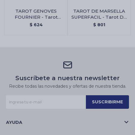
TAROT GENOVES
TAROT DE MARSELLA
FOURNIER - Tarot
SUPERFACIL - Tarot De
Genoves Fournier
Marsella Superfacil
$
624
$
801
Suscríbete a nuestra newsletter
Recibe todas las novedades y ofertas de nuestra tienda.
SUSCRIBIRME
AYUDA