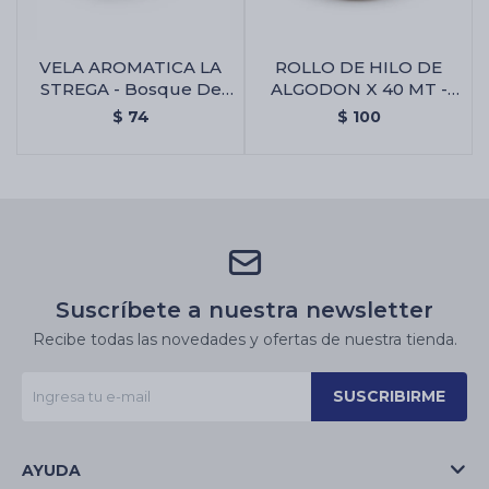
VELA AROMATICA LA
ROLLO DE HILO DE
STREGA - Bosque De
ALGODON X 40 MT -
Pinos
Rollo De Hilo De
$
74
$
100
Algodon X 40 Mt
Suscríbete a nuestra newsletter
Recibe todas las novedades y ofertas de nuestra tienda.
SUSCRIBIRME
AYUDA