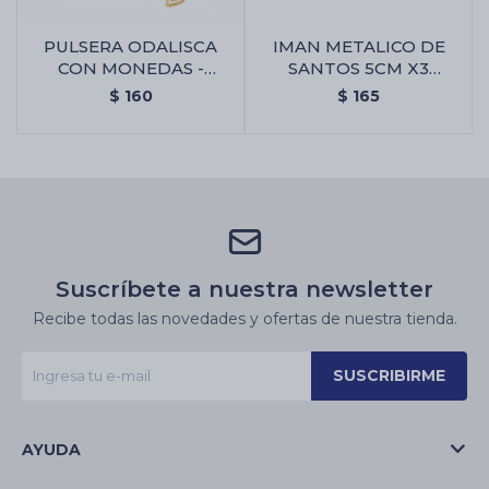
PULSERA ODALISCA
IMAN METALICO DE
CON MONEDAS -
SANTOS 5CM X3
Pulsera Odalisca Con
UNIDADES - Gp118/arc.
$
160
$
165
Monedas
Miguel
Suscríbete a nuestra newsletter
Recibe todas las novedades y ofertas de nuestra tienda.
SUSCRIBIRME
AYUDA