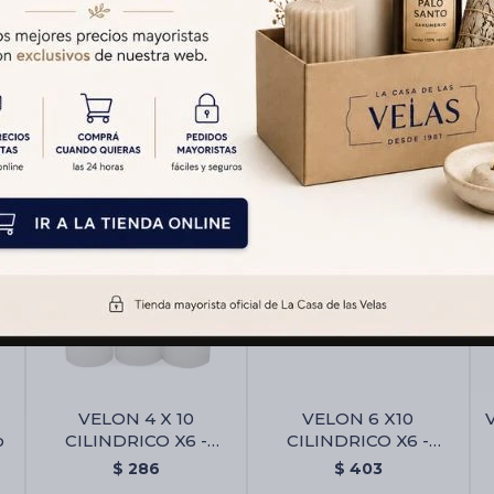
Productos que te pueden interesar
VELON 4 X 10
VELON 6 X10
o
CILINDRICO X6 -
CILINDRICO X6 -
Amarillo
Blanco
$
286
$
403