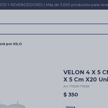
 Y REVENDEDORES | Más de 3.000 productos para revent
rá por KILO
VELON 4 X 5 C
X 5 Cm X20 Un
7113251-7113251
$
350
Unica