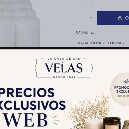
C
1
DURACIÓN: 16 - 18 HORAS
Envíos
Cambios y Devolucion
Medios de pago