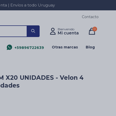
a | Envíos a todo Uruguay
Contacto
0
Otras marcas
Blog
+59896722639
M X20 UNIDADES - Velon 4
idades