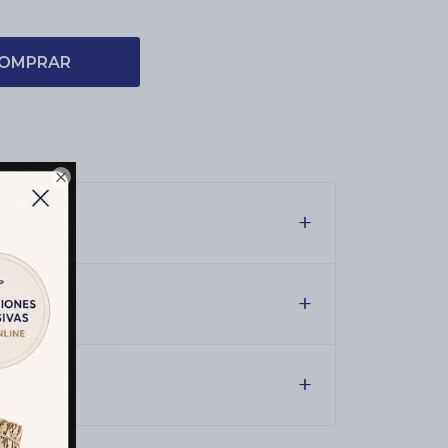
OMPRAR

es