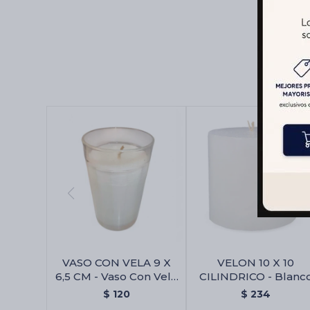
VASO CON VELA 9 X
VELON 10 X 10
6,5 CM - Vaso Con Vela
CILINDRICO - Blanc
9 X 6,5 Cm
$
120
$
234