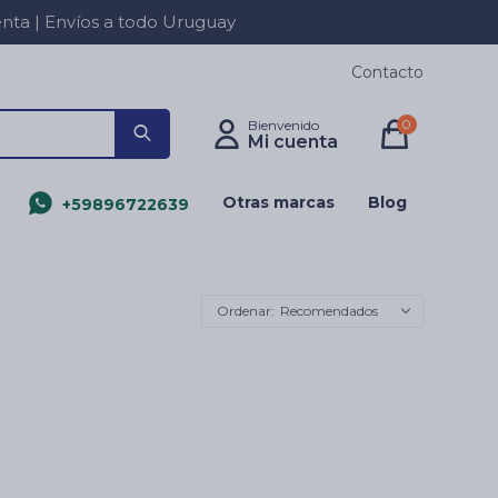
a | Envíos a todo Uruguay
Contacto
0
Otras marcas
Blog
+59896722639
Recomendados