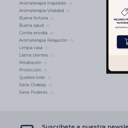
Aromaterapia Inspirador
(1)
Aromaterapia Vitalidad
(1)
Buena fortuna
(1)
Buena salud
(1)
Contra envidia
(1)
Aromaterapia Relajación
(1)
Limpia casa
(1)
Llama clientes
(1)
Meditación
(1)
Protección
(1)
Quiebra todo
(1)
Siete Chakras
(1)
Siete Poderes
(1)
Suscríbete a nuestra newsl