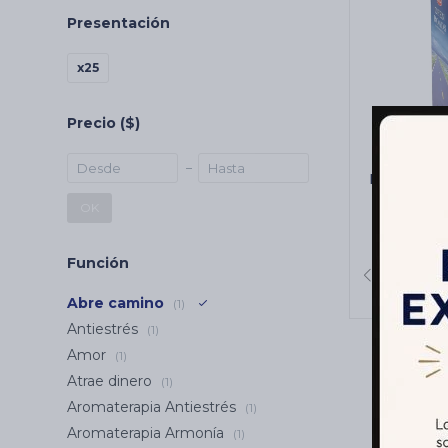
Presentación
x25
Precio
($)
INCIENSO
CARBÓN
OK
C
Función
Abre camino
(1)
Antiestrés
(1)
Amor
(1)
Atrae dinero
(1)
Aromaterapia Antiestrés
(1)
Aromaterapia Armonía
(1)