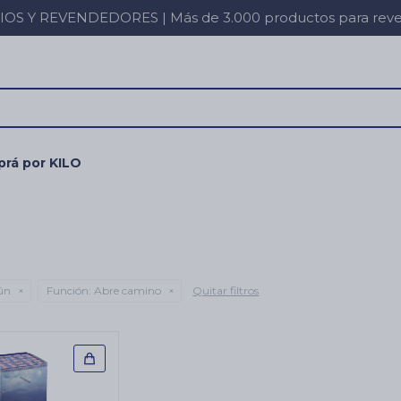
 Y REVENDEDORES | Más de 3.000 productos para revent
rá por KILO
ún
Función:
Abre camino
Quitar filtros