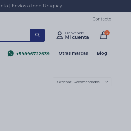
a | Envíos a todo Uruguay
Contacto
0
Otras marcas
Blog
+59896722639
Recomendados