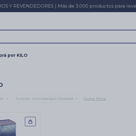
 Y REVENDEDORES | Más de 3.000 productos para revent
rá por KILO
D
ún
Función:
Aromaterapia Vitalidad
Quitar filtros