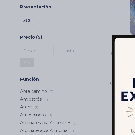
Presentación
x25
Precio
($)
INCIENSO
CARBÓN
OK
C
Función
Abre camino
(1)
Antiestrés
(1)
Amor
(1)
Atrae dinero
(1)
Aromaterapia Antiestrés
(1)
Aromaterapia Armonía
(1)