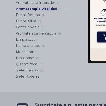
Aromaterapia Inspirador
(1)
Aromaterapia Vitalidad
(1)
Buena fortuna
(1)
Buena salud
(1)
Contra envidia
(1)
Aromaterapia Relajación
(1)
Limpia casa
(1)
Llama clientes
(1)
Meditación
(1)
Protección
(1)
Quiebra todo
(1)
Siete Chakras
(1)
Siete Poderes
(1)
Suscríbete a nuestra newsl