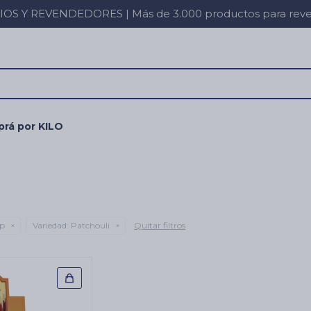
 Y REVENDEDORES | Más de 3.000 productos para revent
rá por KILO
p
Variedad:
Patchouli
Quitar filtros