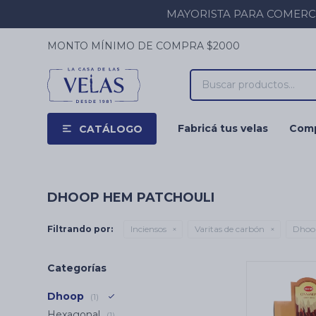
MAYORISTA PARA COMERCIOS
MONTO MÍNIMO DE COMPRA $2000
Fabricá tus velas
Comp
CATÁLOGO
DHOOP HEM PATCHOULI
Filtrando por:
Inciensos
Varitas de carbón
Dhoo
Categorías
Dhoop
(1)
Hexagonal
(1)