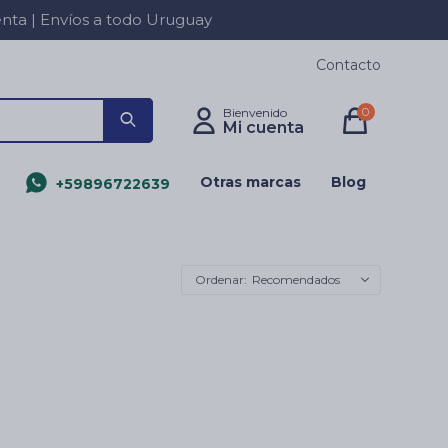
a | Envíos a todo Uruguay
Contacto
0
Otras marcas
Blog
+59896722639
Recomendados