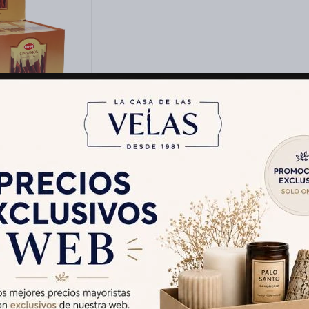
O DHOOP HEM
12 - Canela
$
407