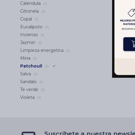
Calendula
(1)
Citronela
(1)
Copal
(1)
Eucalipoto
(1)
Incienso
(1)
Jazmin
(1)
Limpieza energetica
(1)
Mirra
(1)
Patchouli
(1)
Salva
(1)
Sandalo
(1)
Te verde
(1)
Violeta
(1)
Suscríbete a nuestra newsl