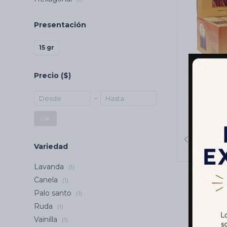
Presentación
15 gr
Precio
($)
INCIENS
25GR X
OK
Variedad
Lavanda
(1)
Canela
(1)
Palo santo
(1)
Ruda
(1)
Vainilla
(1)