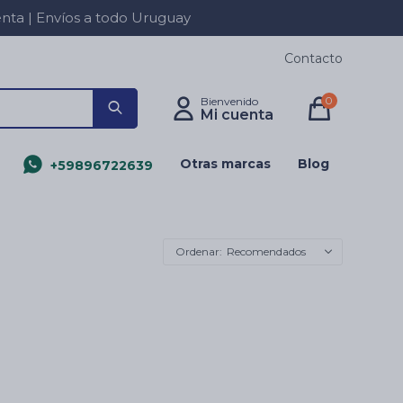
a | Envíos a todo Uruguay
Contacto
0
Otras marcas
Blog
+59896722639
Recomendados