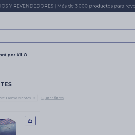
 Y REVENDEDORES | Más de 3.000 productos para revent
rá por KILO
NTES
ón:
Llama clientes
Quitar filtros