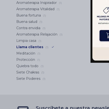
Aromaterapia Inspirador
(1)
Aromaterapia Vitalidad
(1)
Buena fortuna
(1)
Buena salud
(1)
Contra envidia
(1)
Aromaterapia Relajación
(1)
Limpia casa
(1)
Llama clientes
(1)
Meditación
(1)
Protección
(1)
Quiebra todo
(1)
Siete Chakras
(1)
Siete Poderes
(1)
Suscríbete a nuestra newsl