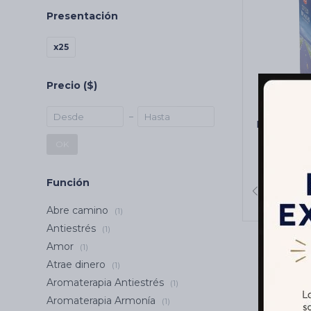
Presentación
x25
Precio
($)
INCIENSO
CARBÓN
OK
C
Función
Abre camino
(1)
Antiestrés
(1)
Amor
(1)
Atrae dinero
(1)
Aromaterapia Antiestrés
(1)
Aromaterapia Armonía
(1)