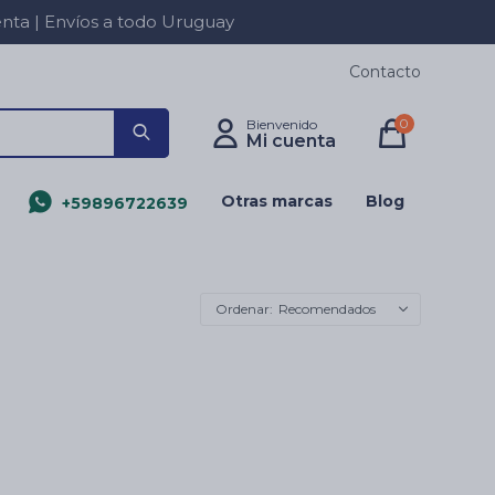
a | Envíos a todo Uruguay
Contacto
0
Otras marcas
Blog
+59896722639
Recomendados