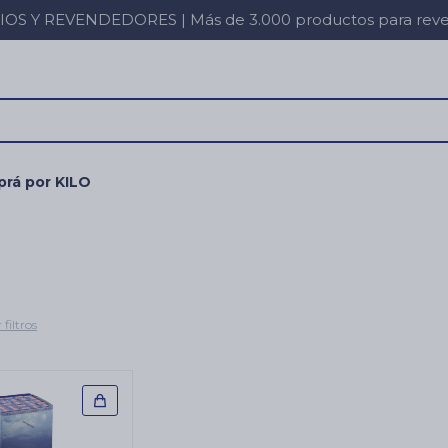
 Y REVENDEDORES | Más de 3.000 productos para revent
rá por KILO
 filtros