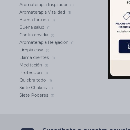
Aromaterapia Inspirador
(1)
Aromaterapia Vitalidad
(1)
Buena fortuna
(1)
Buena salud
(1)
Contra envidia
(1)
Aromaterapia Relajación
(1)
Limpia casa
(1)
Llama clientes
(1)
Meditación
(1)
Protección
(1)
Quiebra todo
(1)
Siete Chakras
(1)
Siete Poderes
(1)