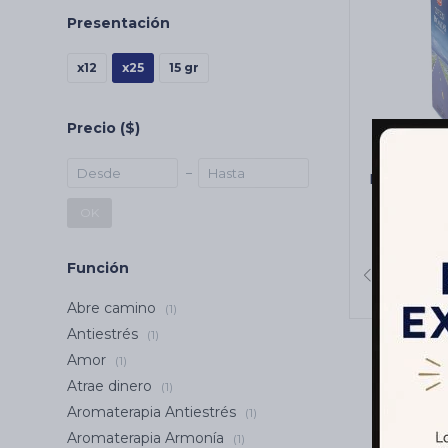
Presentación
x12
x25
15 gr
Precio
($)
INCIENSO
CARBÓN
OK
C
Función
Abre camino
(1)
Antiestrés
(1)
Amor
(1)
Atrae dinero
(1)
Aromaterapia Antiestrés
(1)
Aromaterapia Armonía
(1)