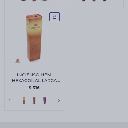
INCIENSO HEM
HEXAGONAL LARGA
CAJA X6 - Ambar
$
316