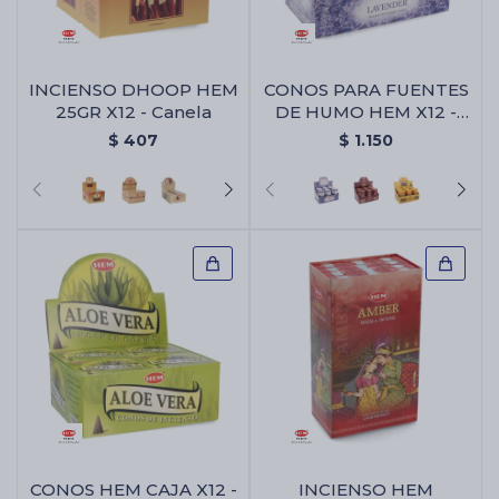
Cartas de Tarot
INCIENSO DHOOP HEM
CONOS PARA FUENTES
25GR X12 - Canela
DE HUMO HEM X12 -
Lavanda
$
407
$
1.150
Artículos Religiosos
Kits
Aromatizantes de ambientes
Artículos Esotéricos
CONOS HEM CAJA X12 -
INCIENSO HEM