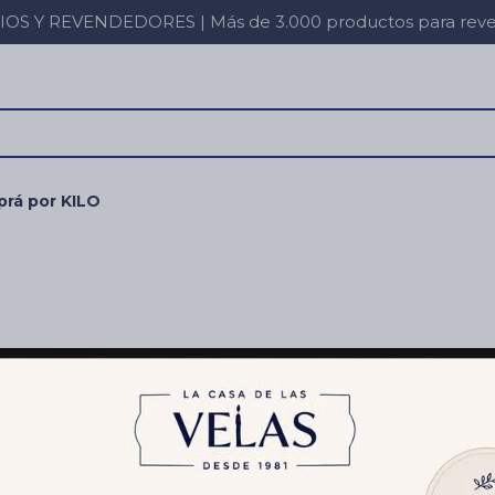
 Y REVENDEDORES | Más de 3.000 productos para revent
rá por KILO
itar filtros