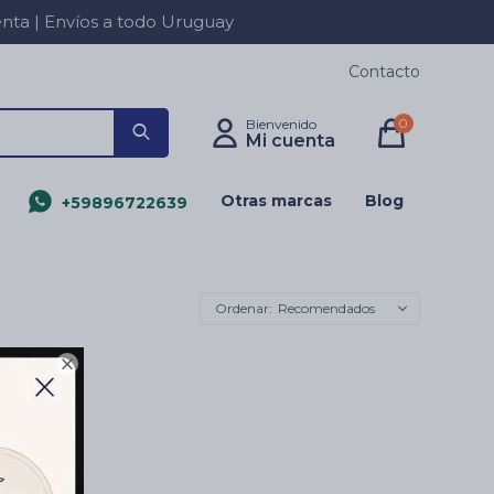
a | Envíos a todo Uruguay
Contacto
0
Otras marcas
Blog
+59896722639
Recomendados
