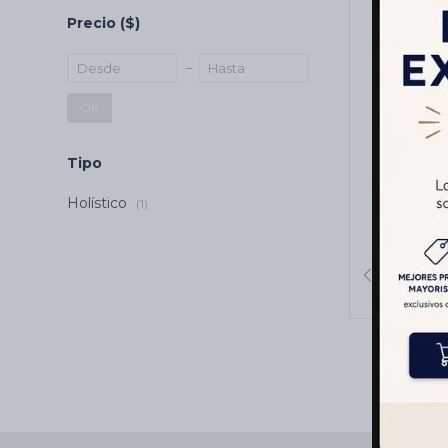
Precio
($)
OK
Tipo
CARBON
HEM
Holístico
(1)