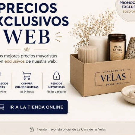
 CON RESINA
 - Damar
$
132