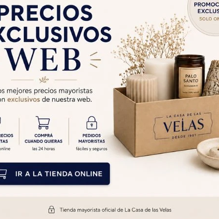
 Yagra 500 Gr
$
750