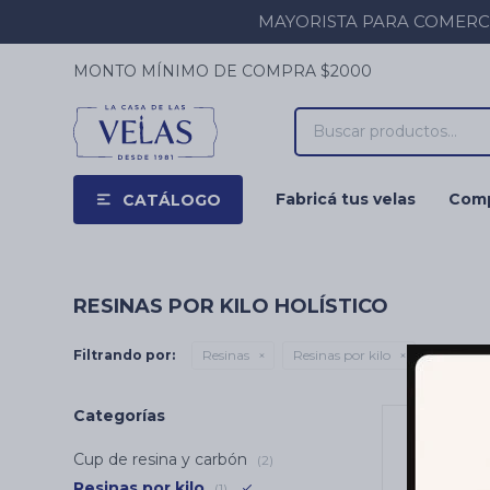
MAYORISTA PARA COMERCIOS
MONTO MÍNIMO DE COMPRA $2000
Fabricá tus velas
Comp
CATÁLOGO
RESINAS POR KILO HOLÍSTICO
Filtrando por:
Resinas
Resinas por kilo
Quitar fil
Categorías
Cup de resina y carbón
(2)
Resinas por kilo
(1)