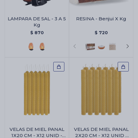
LAMPARA DE SAL - 3 A 5
RESINA - Benjui X Kg
Cartas de Tarot
Kg
$
870
$
720
Artículos Religiosos
Kits
Aromatizantes de ambientes
Artículos Esotéricos
VELAS DE MIEL PANAL
VELAS DE MIEL PANAL
1X20 CM - X12 UNID -
2X20 CM - X12 UNID -