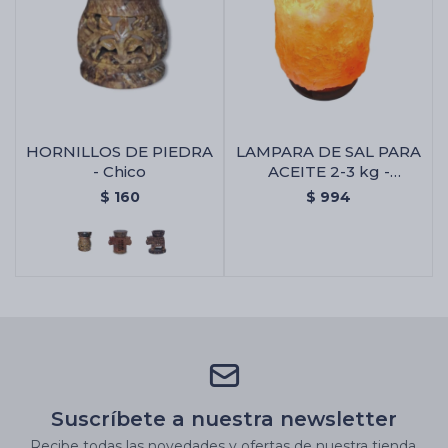
HORNILLOS DE PIEDRA
LAMPARA DE SAL PARA
- Chico
ACEITE 2-3 kg -
Lampara De Sal Para
$
160
$
994
Aceite 2-3 Kg
Suscríbete a nuestra newsletter
Recibe todas las novedades y ofertas de nuestra tienda.