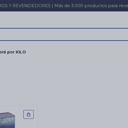
 Y REVENDEDORES | Más de 3.000 productos para revent
rá por KILO