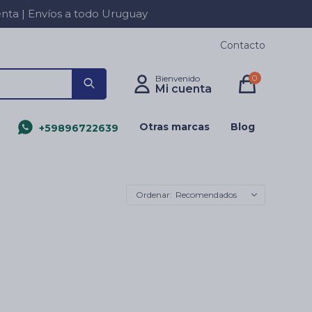
a | Envíos a todo Uruguay
Contacto
0
Otras marcas
Blog
+59896722639
Recomendados