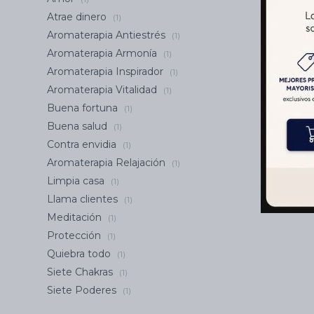
Atrae dinero
(1)
Aromaterapia Antiestrés
(1)
Aromaterapia Armonía
(1)
Aromaterapia Inspirador
(1)
Aromaterapia Vitalidad
(1)
Buena fortuna
(1)
Buena salud
(1)
Contra envidia
(1)
Aromaterapia Relajación
(1)
Limpia casa
(1)
Llama clientes
(1)
Meditación
(1)
Protección
(1)
Quiebra todo
(1)
Siete Chakras
(1)
Siete Poderes
(1)