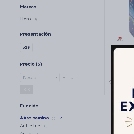
Marcas
Hem
(1)
Presentación
x25
INCIENSO
CARBÓN
Precio
($)
C
OK
Función
Abre camino
(1)
Antiestrés
(1)
Amor
(1)