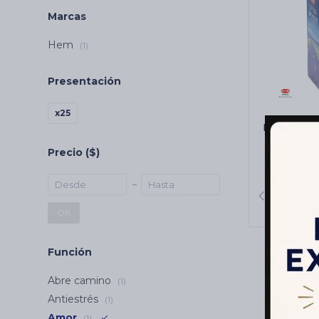
Marcas
Hem
(1)
Presentación
x25
INCIENSO
CARBÓN
Precio
($)
C
OK
Función
Abre camino
(1)
Antiestrés
(1)
Amor
(1)