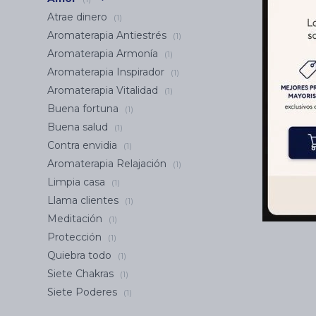
Atrae dinero
(1)
Aromaterapia Antiestrés
(1)
Aromaterapia Armonía
(1)
Aromaterapia Inspirador
(1)
Aromaterapia Vitalidad
(1)
Buena fortuna
(1)
Buena salud
(1)
Contra envidia
(1)
Aromaterapia Relajación
(1)
Limpia casa
(1)
Llama clientes
(1)
Meditación
(1)
Protección
(1)
Quiebra todo
(1)
Siete Chakras
(1)
Siete Poderes
(1)