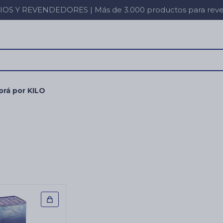
 Y REVENDEDORES | Más de 3.000 productos para revent
rá por KILO