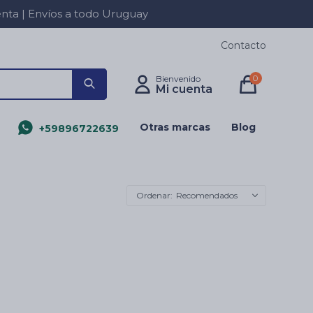
a | Envíos a todo Uruguay
Contacto
0
Otras marcas
Blog
+59896722639
Recomendados