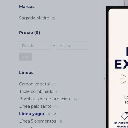
Marcas
Sagrada Madre
(1)
Precio
($)
INCIE
SAGRADA
OK
Rosa
Líneas
Carbon vegetal
(3)
Triple combinado
(1)
Bombitas de defumacion
(4)
Línea palo santo
(1)
Línea yagra
(1)
Línea 5 elementos
(1)