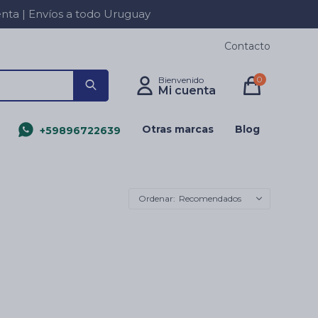
a | Envíos a todo Uruguay
Contacto
0
Otras marcas
Blog
+59896722639
Recomendados