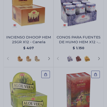
INCIENSO DHOOP HEM
CONOS PARA FUENTES
25GR X12 - Canela
DE HUMO HEM X12 -
Lavanda
$
407
$
1.150