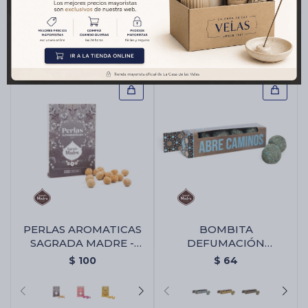
Calendula/manzanilla
$
100
$
360
PERLAS AROMATICAS
BOMBITA
SAGRADA MADRE -
DEFUMACIÓN
Coco
SAGRADA MADRE X4 -
$
100
$
64
Abre Camino