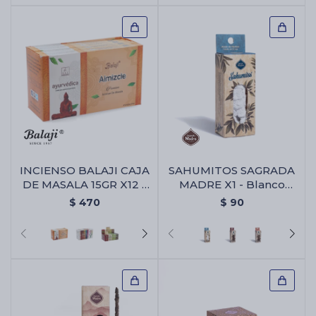
INCIENSO BALAJI CAJA
SAHUMITOS SAGRADA
DE MASALA 15GR X12 -
MADRE X1 - Blanco
Almizcle
Yagra
$
470
$
90