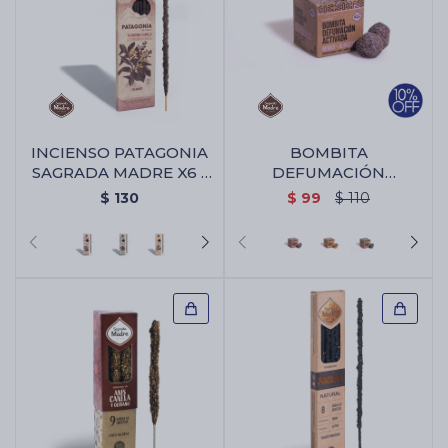
INCIENSO PATAGONIA
BOMBITA
SAGRADA MADRE X6 -
DEFUMACIÓN
Algaborra/vainilla
SAGRADA MADRE X 8 -
$
130
$
99
$
110
Benjui/almizcle