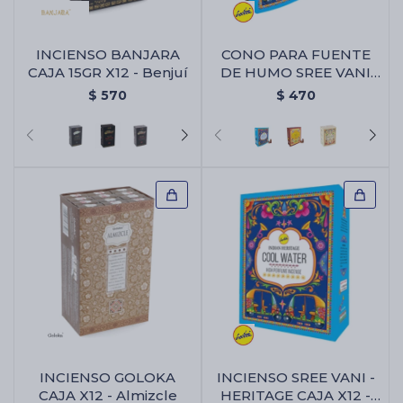
INCIENSO BANJARA
CONO PARA FUENTE
Cartas de Tarot
CAJA 15GR X12 - Benjuí
DE HUMO SREE VANI
X12 - Agua Fresca
$
570
$
470
Artículos Religiosos
Kits
Aromatizantes de ambientes
Artículos Esotéricos
INCIENSO GOLOKA
INCIENSO SREE VANI -
CAJA X12 - Almizcle
HERITAGE CAJA X12 -