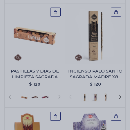
PASTILLAS 7 DÍAS DE
INCIENSO PALO SANTO
LIMPIEZA SAGRADA
SAGRADA MADRE X8 -
MADRE - 7 Días De
Cacao
$
120
$
120
Limpieza