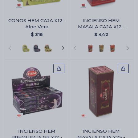
CONOS HEM CAJA X12 -
INCIENSO HEM
Aloe Vera
MASALA CAJA X12 -
Ambar
$
316
$
442
INCIENSO HEM
INCIENSO HEM
PREMIUM 15 GR X12 -
MASALA CAJA X25 -