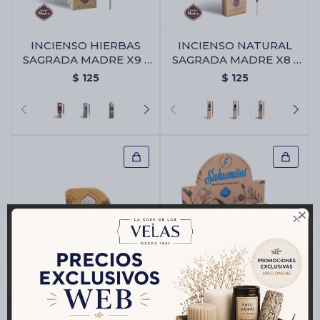
INCIENSO HIERBAS
INCIENSO NATURAL
SAGRADA MADRE X9 -
SAGRADA MADRE X8 -
Anis/canela/olibano
Ambar
$
125
$
125

SAHUMOS SAGRADA
SAHUMITOS SAGRADA
MADRE - Blanco Yagra
MADRE X5 -