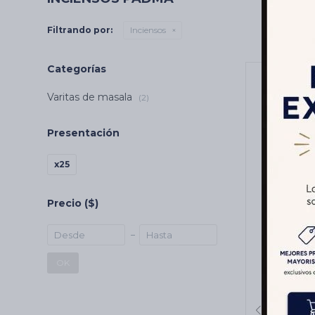
Filtrando por:
Inciensos
Categorías
Varitas de masala
(2)
Presentación
x25
Precio
($)
2X1 INC
20GR X
OK