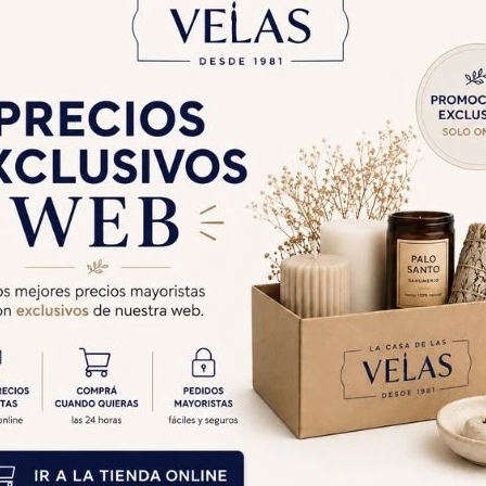
IENSO PADMA
INCIENSO PADMA CAJA
12 - Antique
X25 - Angeles
$
466
$
308