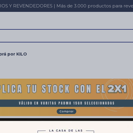
 Y REVENDEDORES | Más de 3.000 productos para revent
rá por KILO