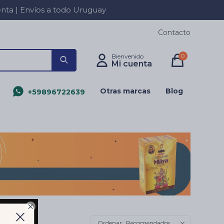
a | Envíos a todo Uruguay
Contacto
0
Otras marcas
Blog
+59896722639

Recomendados