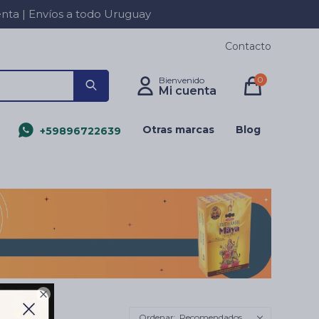
a | Envíos a todo Uruguay
Contacto
0
Otras marcas
Blog
+59896722639

Recomendados