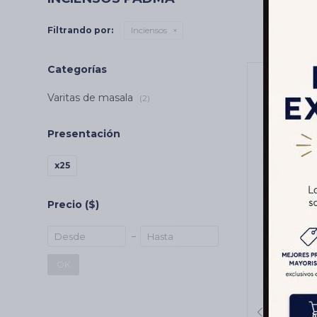
Filtrando por:
Inciensos
Categorías
Varitas de masala
(2)
Presentación
x25
Precio
($)
2X1 INC
20GR X
OK