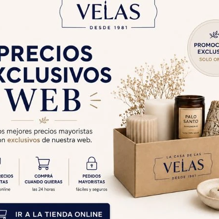
IENSO PADMA
INCIENSO PADMA CAJA
12 - Antique
X25 - Angeles
$
466
$
308