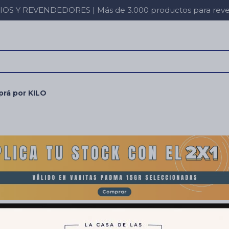
 Y REVENDEDORES | Más de 3.000 productos para revent
rá por KILO