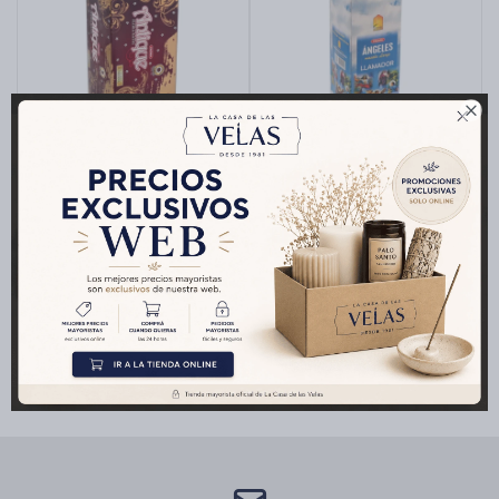
Cartas de Tarot

Artículos Religiosos
2X1 INCIENSO PADMA
INCIENSO PADMA CAJA
20GR X12 - Antique
X25 - Angeles
Kits
$
466
$
308
Aromatizantes de ambientes
Artículos Esotéricos