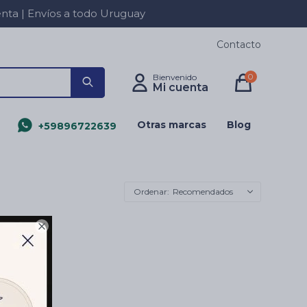
a | Envíos a todo Uruguay
Contacto
0
Otras marcas
Blog
+59896722639
Recomendados
