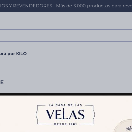
 Y REVENDEDORES | Más de 3.000 productos para revent
rá por KILO
RE
filtros