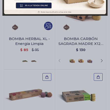
BOMBA HERBAL XL -
BOMBA CARBÓN
Energia Limpia
SAGRADA MADRE X12 -
Citronella/naranja
$
85
$
95
$
130