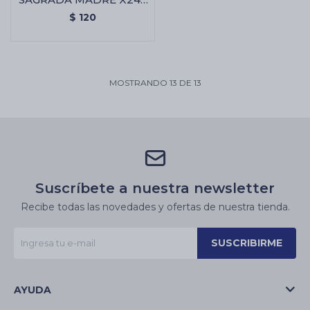
Carbón Neutro Sagrada
$
120
Madre X24
MOSTRANDO
13
DE
13
Suscríbete a nuestra newsletter
Recibe todas las novedades y ofertas de nuestra tienda.
SUSCRIBIRME
AYUDA