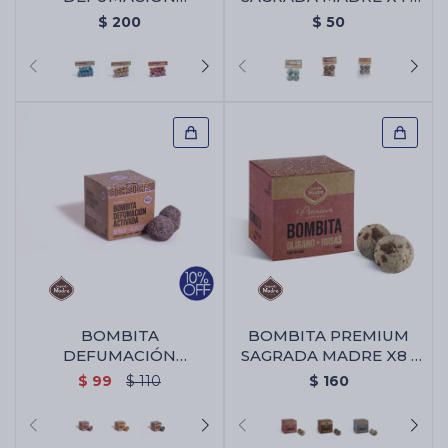
SAGRADA MADRE PACK
Abre Camino
$
200
$
50
X25 - Abre Camino
BOMBITA
BOMBITA PREMIUM
DEFUMACIÓN
SAGRADA MADRE X8 -
SAGRADA MADRE X 8 -
Olibano/rosa
$
99
$
110
$
160
Benjui/almizcle