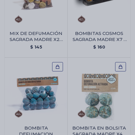
Cartas de Tarot
MIX DE DEFUMACIÓN
BOMBITAS COSMOS
SAGRADA MADRE X25
SAGRADA MADRE X7 -
Artículos Religiosos
UNIDADES - Mix De
Bombitas Cosmos
$
145
$
160
Defumación Sagrada
Sagrada Madre X7
Madre X25 Unidades
Kits
Aromatizantes de ambientes
Artículos Esotéricos
BOMBITA
BOMBITA EN BOLSITA
DEFUMACION
SAGRADA MADRE X4 -