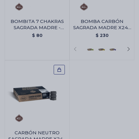
BOMBITA 7 CHAKRAS
BOMBA CARBÓN
SAGRADA MADRE -
SAGRADA MADRE X24 -
Bombita 7 Chakras
Citronella/naranja
$
80
$
230
Sagrada Madre
CARBÓN NEUTRO
SAGRADA MADRE X24 -