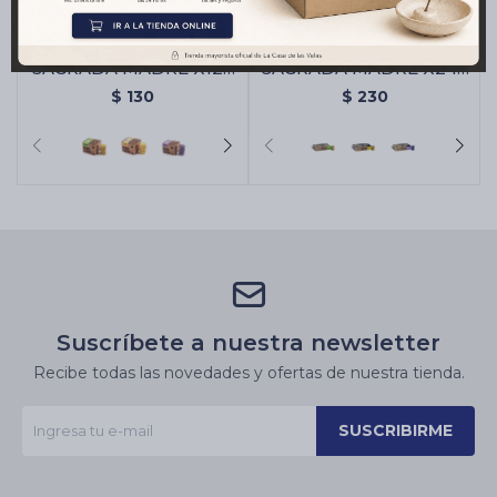
BOMBA CARBÓN
BOMBA CARBÓN
SAGRADA MADRE X12 -
SAGRADA MADRE X24 -
Citronella/naranja
Citronella/naranja
$
130
$
230
Suscríbete a nuestra newsletter
Recibe todas las novedades y ofertas de nuestra tienda.
SUSCRIBIRME