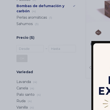
Bombas de defumación y
carbón
(4)
Perlas aromáticas
(1)
Sahumos
(3)
Precio
($)
BOMBITA
SAGRADA
Benju
$
9
OK
Variedad
Lavanda
(4)
Canela
(4)
Palo santo
(4)
Ruda
(4)
Vainilla
(4)