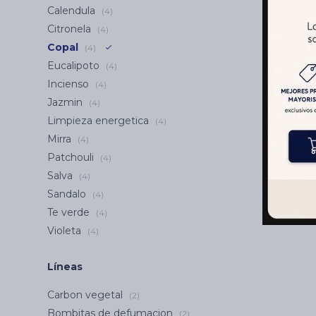
Calendula
(4)
Citronela
(4)
Copal
(4)
Eucalipoto
(4)
Incienso
(4)
Jazmin
(4)
Limpieza energetica
(4)
Mirra
(4)
Patchouli
(4)
Salva
(4)
Sandalo
(4)
Te verde
(4)
Violeta
(4)
Líneas
Carbon vegetal
(2)
Bombitas de defumacion
(2)