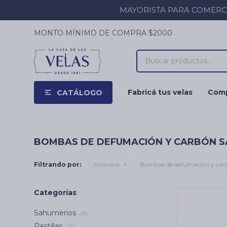
MAYORISTA PARA COMERCIOS
MONTO MÍNIMO DE COMPRA $2000
Fabricá tus velas
Comp
CATÁLOGO
BOMBAS DE DEFUMACIÓN Y CARBÓN 
Filtrando por:
Inciensos
Bombas de defumación y car
Categorías
Sahumerios
(5)
Pastillas
(2)