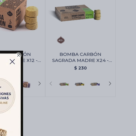
BA CARBÓN
BOMBA CARBÓN

A MADRE X12 -
SAGRADA MADRE X24 -
onella/naranja
Citronella/naranja
$
130
$
230