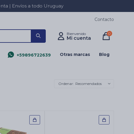
a | Envíos a todo Uruguay
Contacto
0
Otras marcas
Blog
+59896722639
Recomendados