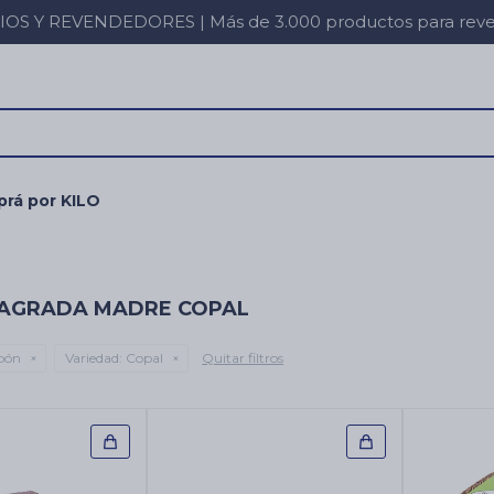
 Y REVENDEDORES | Más de 3.000 productos para revent
rá por KILO
SAGRADA MADRE COPAL
bón
Variedad:
Copal
Quitar filtros