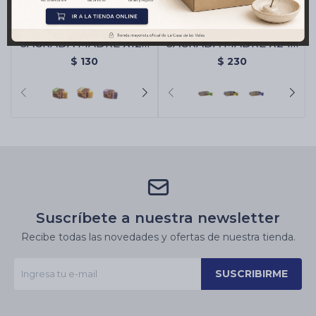
BOMBA CARBÓN
BOMBA CARBÓN
SAGRADA MADRE X12 -
SAGRADA MADRE X24 -
Citronella/naranja
Citronella/naranja
$
130
$
230
Suscríbete a nuestra newsletter
Recibe todas las novedades y ofertas de nuestra tienda.
SUSCRIBIRME