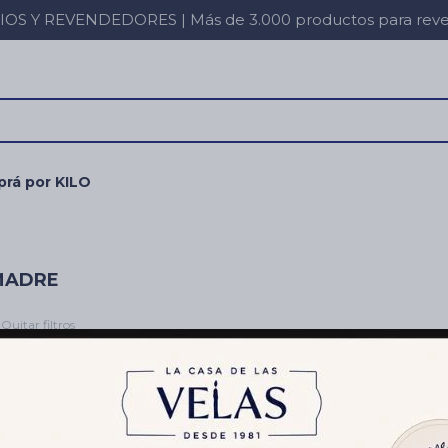
 Y REVENDEDORES | Más de 3.000 productos para revent
rá por KILO
MADRE
Quitar filtros