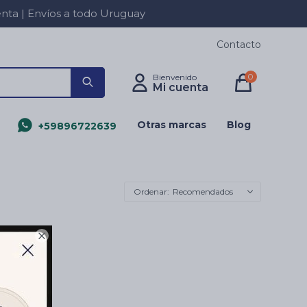
a | Envíos a todo Uruguay
Contacto
0
Otras marcas
Blog
+59896722639
Recomendados
