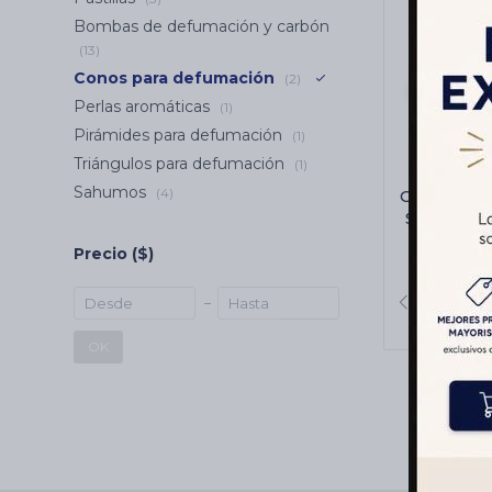
Bombas de defumación y carbón
(13)
Conos para defumación
(2)
Perlas aromáticas
(1)
Pirámides para defumación
(1)
Triángulos para defumación
(1)
Sahumos
(4)
CONOS G
SAGRADA 
Precio
($)
OK