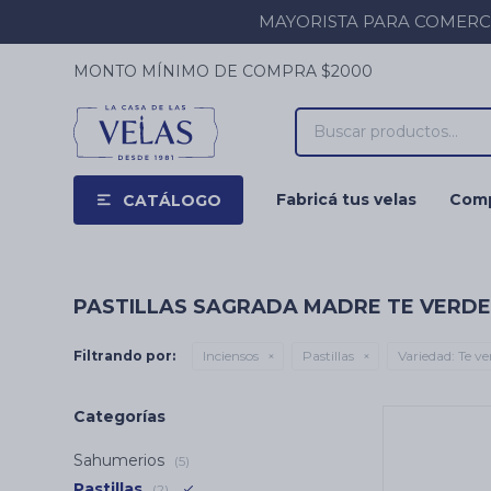
MAYORISTA PARA COMERCIOS
MONTO MÍNIMO DE COMPRA $2000
Fabricá tus velas
Comp
CATÁLOGO
PASTILLAS SAGRADA MADRE TE VERD
Filtrando por:
Inciensos
Pastillas
Variedad:
Te ve
Categorías
Sahumerios
(5)
Pastillas
(2)