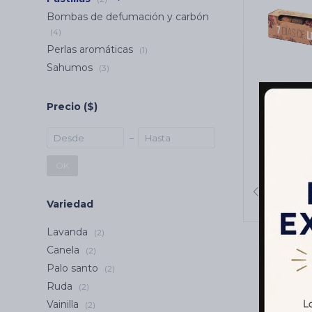
Bombas de defumación y carbón
(4)
Perlas aromáticas
(1)
Sahumos
(3)
Precio
($)
PASTILL
LIMPIE
MADRE 
Li
OK
Variedad
Lavanda
(2)
Canela
(2)
Palo santo
(2)
Ruda
(2)
Vainilla
(2)