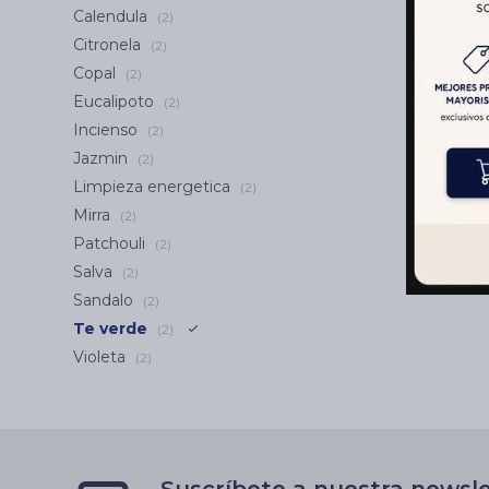
Calendula
(2)
Citronela
(2)
Copal
(2)
Eucalipoto
(2)
Incienso
(2)
Jazmin
(2)
Limpieza energetica
(2)
Mirra
(2)
Patchouli
(2)
Salva
(2)
Sandalo
(2)
Te verde
(2)
Violeta
(2)