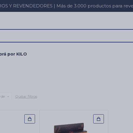
 Y REVENDEDORES | Más de 3.000 productos para revent
rá por KILO
E
rde
Quitar filtros