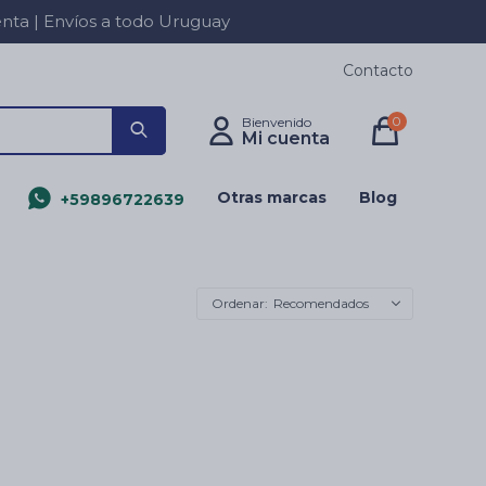
a | Envíos a todo Uruguay
Contacto
0
Otras marcas
Blog
+59896722639
Recomendados