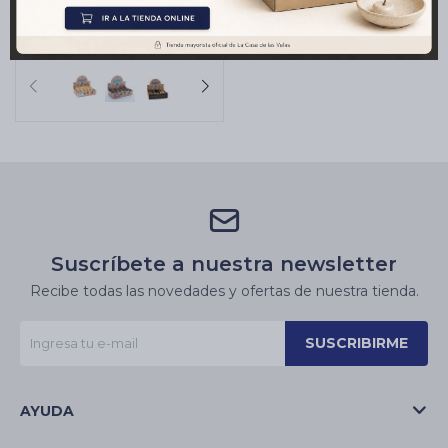
MADRE X5 -
Calendula/manzanilla
$
360
Suscríbete a nuestra newsletter
Recibe todas las novedades y ofertas de nuestra tienda.
SUSCRIBIRME
AYUDA