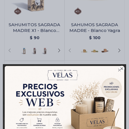
Cartas de Tarot
SAHUMITOS SAGRADA
SAHUMOS SAGRADA
MADRE X1 - Blanco
MADRE - Blanco Yagra
Yagra
$
90
$
100
Artículos Religiosos
Kits

Aromatizantes de ambientes
Artículos Esotéricos
SAHUMITOS SAGRADA