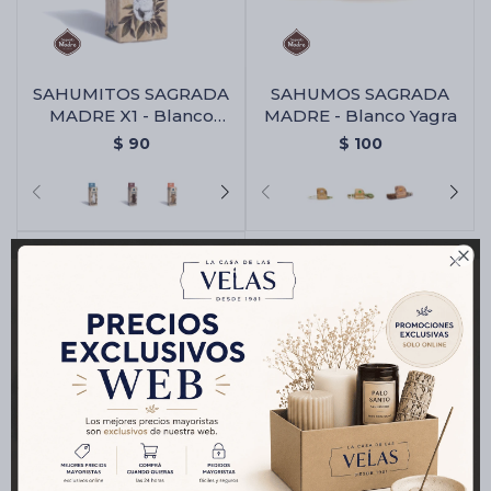
Cartas de Tarot
SAHUMITOS SAGRADA
SAHUMOS SAGRADA
MADRE X1 - Blanco
MADRE - Blanco Yagra
Yagra
$
90
$
100
Artículos Religiosos
Kits

Aromatizantes de ambientes
Artículos Esotéricos
SAHUMITOS SAGRADA