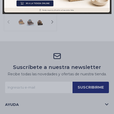
MADRE X5 -
Calendula/manzanilla
$
360
Suscríbete a nuestra newsletter
Recibe todas las novedades y ofertas de nuestra tienda.
SUSCRIBIRME
AYUDA