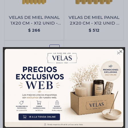
VELAS DE MIEL PANAL
VELAS DE MIEL PANAL
Cartas de Tarot
1X20 CM - X12 UNID -
2X20 CM - X12 UNID -
Velas De Miel Panal
Velas De Miel Panal
$
266
$
512
1x20 Cm - X12 Unid
2x20 Cm - X12 Unid
Artículos Religiosos

Kits
Aromatizantes de ambientes
Artículos Esotéricos
VELA N° 4 MIEL X50 -
Vela N° 4 Miel X50
$
344