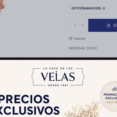
GP113/BARACHIEL G
C
1
MEDIDAS: 20CM
Envíos
Cambios y Devolucion
Medios de pago