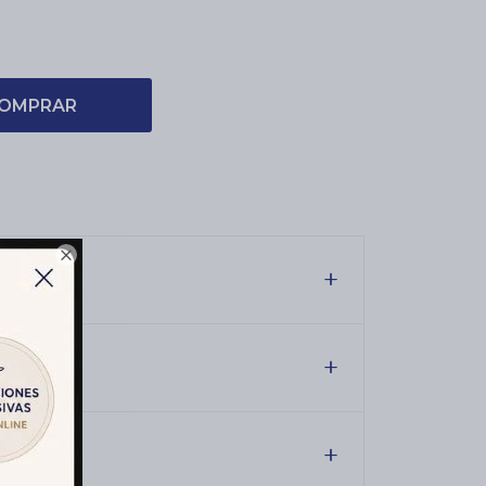
OMPRAR

es