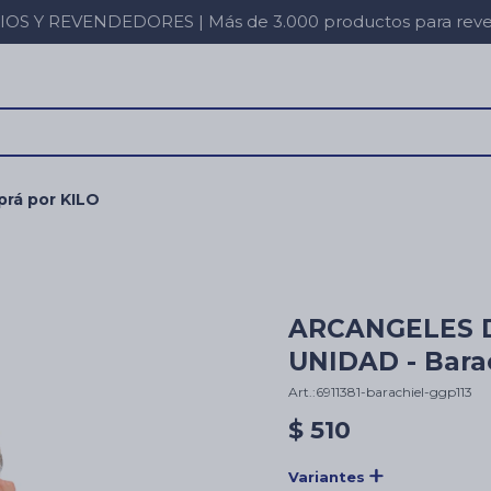
 Y REVENDEDORES | Más de 3.000 productos para revent
rá por KILO
ARCANGELES D
UNIDAD - Barac
6911381-barachiel-ggp113
$
510
Variantes