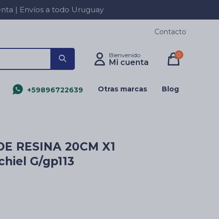
a | Envíos a todo Uruguay
Contacto
0
Otras marcas
Blog
+59896722639
E RESINA 20CM X1
hiel G/gp113