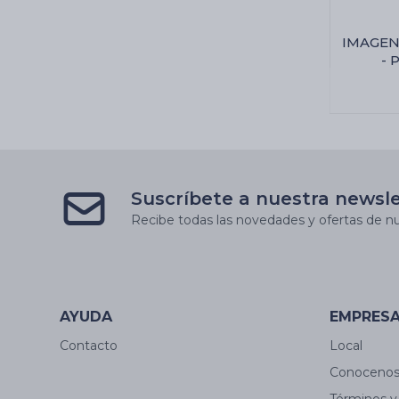
IMAGEN
- 
13
Suscríbete a nuestra newsl
Recibe todas las novedades y ofertas de nu
AYUDA
EMPRES
Contacto
Local
Conoceno
Términos y