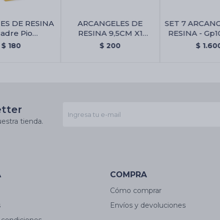
ES DE RESINA
ARCANGELES DE
SET 7 ARCAN
Padre Pio
RESINA 9,5CM X1
RESINA - Gp1
cm/gp104
UNIDAD - Chamuel
$
180
$
200
$
1.60
A/gp101
etter
estra tienda.
A
COMPRA
Cómo comprar
s
Envíos y devoluciones
 condiciones