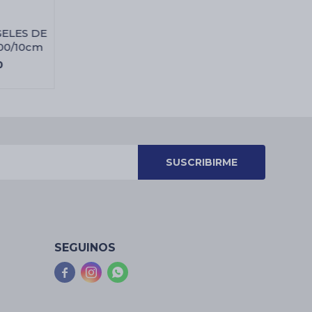
GELES DE
00/10cm
0
SUSCRIBIRME
SEGUINOS


